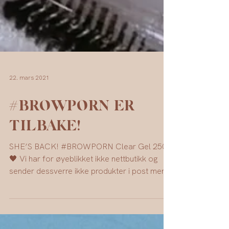
22. mars 2021
#BROWPORN ER
TILBAKE!
SHE’S BACK! #BROWPORN Clear Gel 250,-
🖤 Vi har for øyeblikket ikke nettbutikk og
sender dessverre ikke produkter i post men
du kan kjøpe...