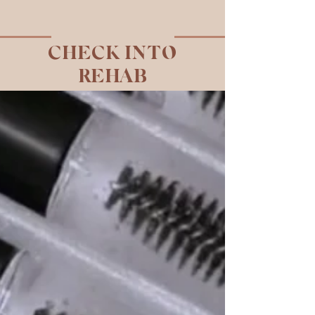
CHECK INTO
REHAB