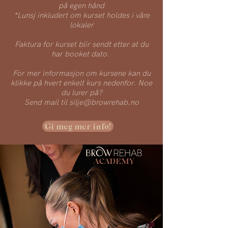
på egen hånd
*Lunsj inkludert om kurset holdes i våre
lokaler
Faktura for kurset blir sendt etter at du
har booket dato.
For mer informasjon om kursene kan du
klikke på hvert enkelt kurs nedenfor. Noe
du lurer på?
Send mail til
silje@browrehab.no
Gi meg mer info!