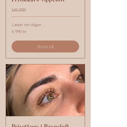
Les mer
Laster inn dager ...
6 990
6 990 kr
norske
kroner
Book nå
Privatkurs i Brynsløft