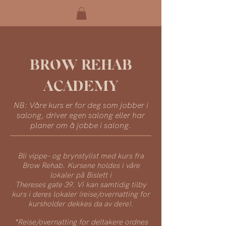
BROW REHA
B
A
CA
DEMY
NB: Våre kurs er for deg som jobber i
salong, driver egen salong eller har
planer om å jobbe i salong.
Bli vippe- og brynstylist med kurs fra
Brow Rehab. Kursene holdes i våre
lokaler på Bislett i
Thereses gate 39. Vi kan samtidig tilby
kurs i deres lokaler (reise/overnatting for
kursholder dekkes da av dere).
*Reise/overnatting for deltakere ordnes