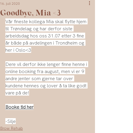
16. juli 2020
Goodbye, Mia <3
Vår fineste kollega Mia skal flytte hjem 
til Trøndelag og har derfor siste 
arbeidsdag hos oss 31.07 etter 3 fine 
år både på avdelingen i Trondheim og 
her i Oslo<3
Dere vil derfor ikke lenger finne henne i 
online booking fra august, men vi er 9 
andre jenter som gjerne tar over 
kundene hennes og lover å ta like godt 
vare på de!
Booke tid
 her
-Silje
Brow Rehab