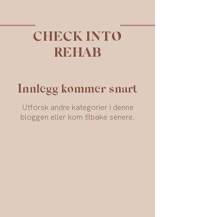
CHECK INTO
REHAB
Innlegg kommer snart
Utforsk andre kategorier i denne
bloggen eller kom tilbake senere.